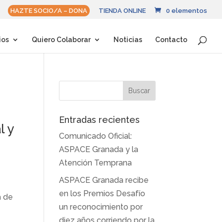
HAZTE SOCIO/A – DONA
TIENDA ONLINE
0 elementos
ios
Quiero Colaborar
Noticias
Contacto
Entradas recientes
l y
Comunicado Oficial:
ASPACE Granada y la
Atención Temprana
ASPACE Granada recibe
s
en los Premios Desafío
a de
un reconocimiento por
diez años corriendo por la