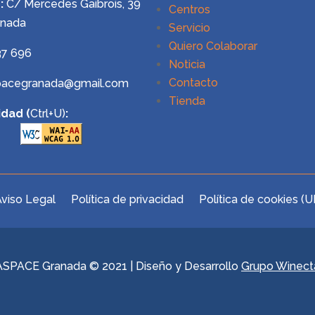
:
C/ Mercedes Gaibrois, 39
Centros
anada
Servicio
Quiero Colaborar
37 696
Noticia
Contacto
pacegranada@gmail.com
Tienda
idad (
Ctrl+U)
:
viso Legal
Política de privacidad
Política de cookies (U
ASPACE Granada © 2021 | Diseño y Desarrollo
Grupo Winect