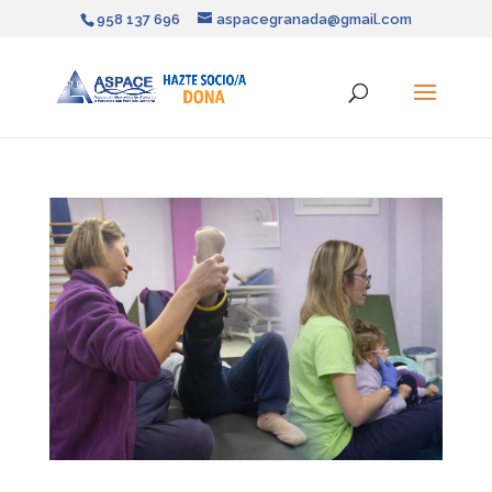
958 137 696
aspacegranada@gmail.com