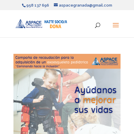
958 137 696
aspacegranada@gmail.com