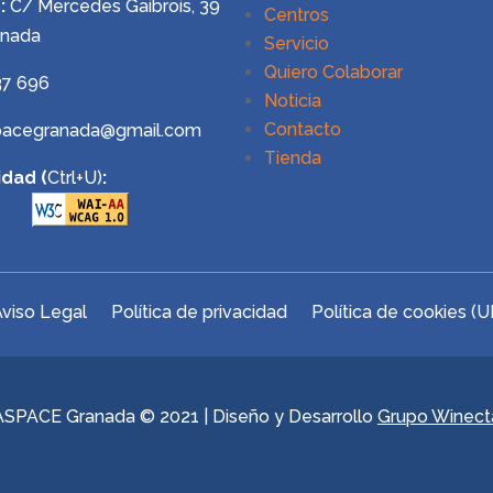
:
C/ Mercedes Gaibrois, 39
Centros
anada
Servicio
Quiero Colaborar
37 696
Noticia
Contacto
pacegranada@gmail.com
Tienda
idad (
Ctrl+U)
:
viso Legal
Política de privacidad
Política de cookies (U
ASPACE Granada © 2021 | Diseño y Desarrollo
Grupo Winect