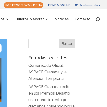
HAZTE SOCIO/A – DONA
TIENDA ONLINE
0 elementos
ios
Quiero Colaborar
Noticias
Contacto
Entradas recientes
Comunicado Oficial:
ASPACE Granada y la
Atención Temprana
ASPACE Granada recibe
en los Premios Desafío
un reconocimiento por
diez años corriendo por la