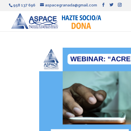
958 137 696
aspacegranada@gmail.com