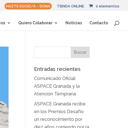
HAZTE SOCIO/A – DONA
TIENDA ONLINE
0 elementos
ios
Quiero Colaborar
Noticias
Contacto
Entradas recientes
Comunicado Oficial:
ASPACE Granada y la
Atención Temprana
ASPACE Granada recibe
en los Premios Desafío
un reconocimiento por
diez años corriendo por la