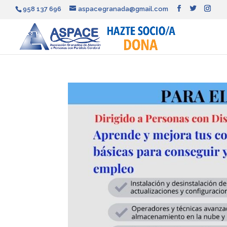
958 137 696
aspacegranada@gmail.com