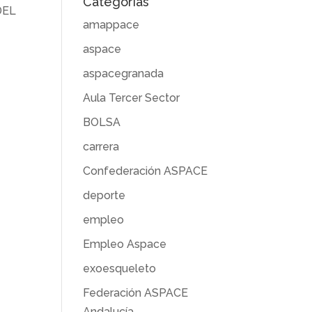
Categorías
DEL
amappace
aspace
aspacegranada
Aula Tercer Sector
BOLSA
carrera
Confederación ASPACE
deporte
empleo
Empleo Aspace
exoesqueleto
Federación ASPACE
Andalucía