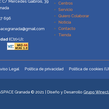
:
C/ Mercedes Gaibrois, 39
Centros
anada
Servicio
Quiero Colaborar
37 696
Noticia
Contacto
pacegranada@gmail.com
Tienda
idad (
Ctrl+U)
:
viso Legal
Política de privacidad
Política de cookies (U
ASPACE Granada © 2021 | Diseño y Desarrollo
Grupo Winect