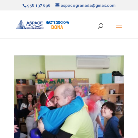
958 137 696
aspacegranada@gmail.com