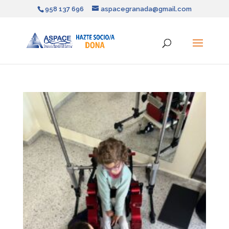
958 137 696
aspacegranada@gmail.com