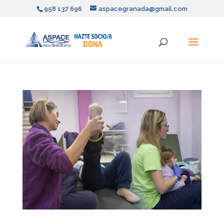
958 137 696
aspacegranada@gmail.com