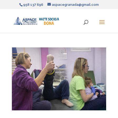
958 137 696
aspacegranada@gmail.com