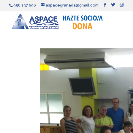
958 137 696
aspacegranada@gmail.com