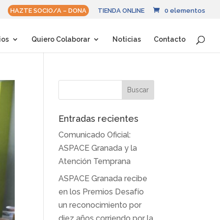
HAZTE SOCIO/A – DONA
TIENDA ONLINE
0 elementos
ios
Quiero Colaborar
Noticias
Contacto
Entradas recientes
Comunicado Oficial:
ASPACE Granada y la
Atención Temprana
ASPACE Granada recibe
en los Premios Desafío
un reconocimiento por
diez años corriendo por la