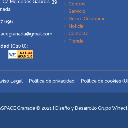
:
C/ Mercedes Gaibrois, 39
Centros
anada
Servicio
Quiero Colaborar
37 696
Noticia
Contacto
pacegranada@gmail.com
Tienda
idad (
Ctrl+U)
:
viso Legal
Política de privacidad
Política de cookies (U
ASPACE Granada © 2021 | Diseño y Desarrollo
Grupo Winect