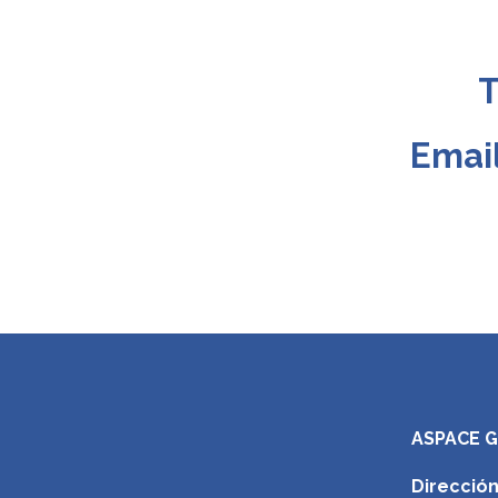
T
Emai
ASPACE 
Dirección