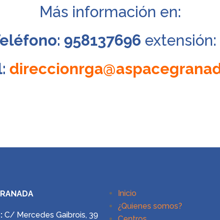
Más información en:
eléfono: 958137696
extensión
l:
direccionrga@aspacegranad
Inicio
GRANADA
¿Quienes somos?
:
C/ Mercedes Gaibrois, 39
Centros