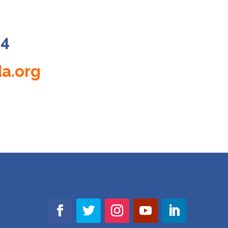
:
4
a.org