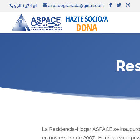
958 137 696
aspacegranada@gmail.com
Re
La Residencia-Hogar ASPACE se inauguró e
en noviembre de 2007. Es un servicio pri