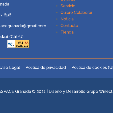
anada
Servicio
Quiero Colaborar
37 696
Noticia
Contacto
pacegranada@gmail.com
Tienda
idad (
Ctrl+U)
:
viso Legal
Política de privacidad
Política de cookies (U
ASPACE Granada © 2021 | Diseño y Desarrollo
Grupo Winect