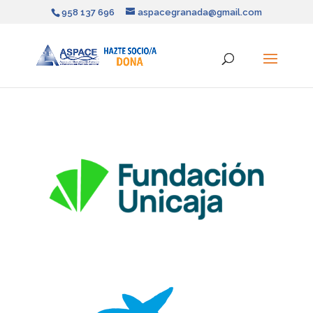
958 137 696
aspacegranada@gmail.com