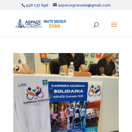
958 137 696
aspacegranada@gmail.com