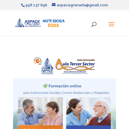
958 137 696
aspacegranada@gmail.com