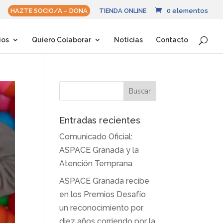
HAZTE SOCIO/A – DONA
TIENDA ONLINE
0 elementos
ios
Quiero Colaborar
Noticias
Contacto
Entradas recientes
Comunicado Oficial:
ASPACE Granada y la
Atención Temprana
ASPACE Granada recibe
en los Premios Desafío
un reconocimiento por
diez años corriendo por la