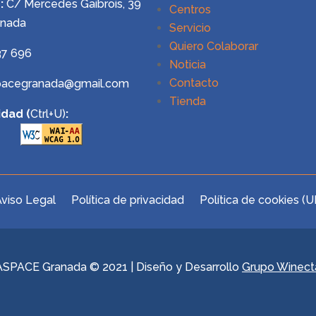
:
C/ Mercedes Gaibrois, 39
Centros
anada
Servicio
Quiero Colaborar
37 696
Noticia
Contacto
pacegranada@gmail.com
Tienda
idad (
Ctrl+U)
:
viso Legal
Política de privacidad
Política de cookies (U
ASPACE Granada © 2021 | Diseño y Desarrollo
Grupo Winect