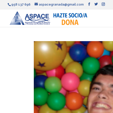
958 137 696
aspacegranada@gmail.com