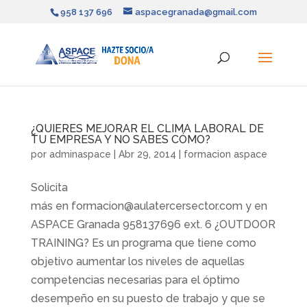
958 137 696
aspacegranada@gmail.com
¿QUIERES MEJORAR EL CLIMA LABORAL DE
TU EMPRESA Y NO SABES CÓMO?
por
adminaspace
|
Abr 29, 2014
|
formacion aspace
Solicita
más en formacion@aulatercersector.com y en
ASPACE Granada 958137696 ext. 6 ¿OUTDOOR
TRAINING? Es un programa que tiene como
objetivo aumentar los niveles de aquellas
competencias necesarias para el óptimo
desempeño en su puesto de trabajo y que se