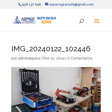
958 137 696
aspacegranada@gmail.com
IMG_20240122_102446
por
adminaspace
|
Ene 22, 2024
|
0 Comentarios