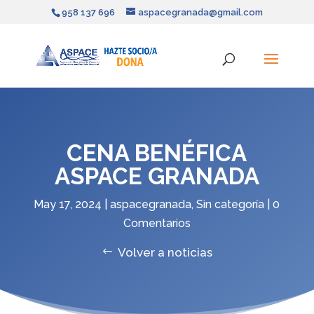
958 137 696
aspacegranada@gmail.com
CENA BENÉFICA
ASPACE GRANADA
May 17, 2024
|
aspacegranada
,
Sin categoría
|
0
Comentarios
Volver a noticias