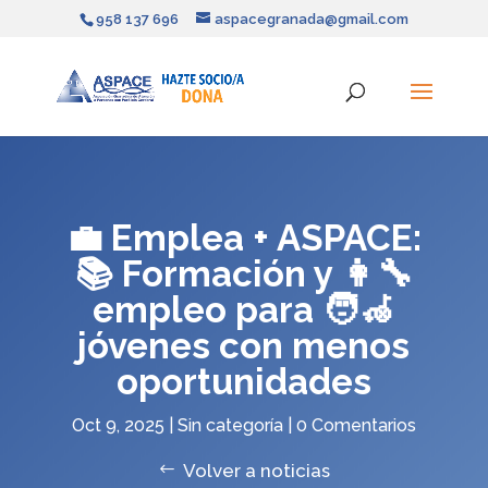
958 137 696
aspacegranada@gmail.com
💼 Emplea + ASPACE:
📚 Formación y 👩‍🔧
empleo para 🧑‍🦽
jóvenes con menos
oportunidades
Oct 9, 2025
|
Sin categoría
|
0 Comentarios
Volver a noticias