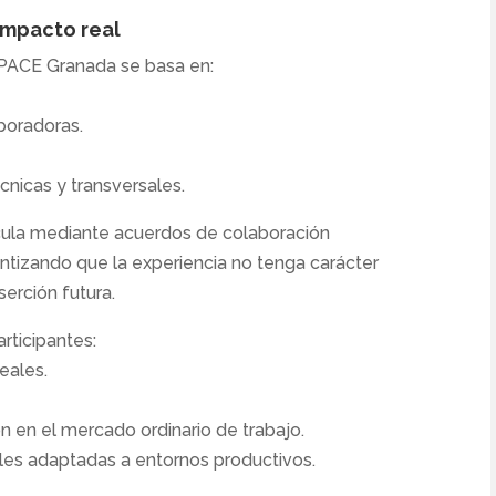
impacto real
PACE Granada se basa en:
boradoras.
nicas y transversales.
icula mediante acuerdos de colaboración
ntizando que la experiencia no tenga carácter
nserción futura.
rticipantes:
eales.
n en el mercado ordinario de trabajo.
rales adaptadas a entornos productivos.