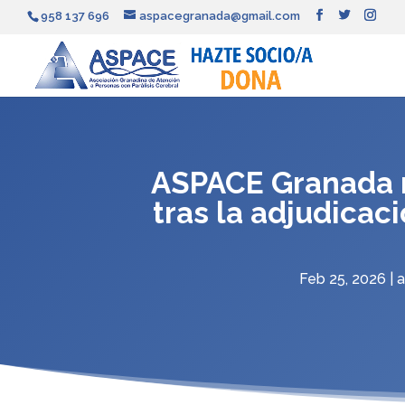
958 137 696
aspacegranada@gmail.com
ASPACE Granada r
tras la adjudica
Feb 25, 2026
|
a