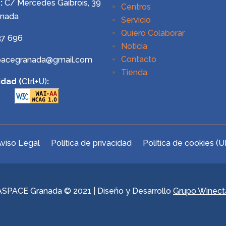
:
C/ Mercedes Gaibrois, 39
Centros
anada
Servicio
Quiero Colaborar
37 696
Noticia
Contacto
pacegranada@gmail.com
Tienda
idad (
Ctrl+U)
:
viso Legal
Política de privacidad
Política de cookies (U
ASPACE Granada © 2021 | Diseño y Desarrollo
Grupo Winect