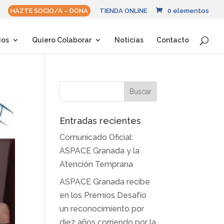
HAZTE SOCIO/A – DONA
TIENDA ONLINE
0 elementos
ios
Quiero Colaborar
Noticias
Contacto
Entradas recientes
Comunicado Oficial:
ASPACE Granada y la
Atención Temprana
ASPACE Granada recibe
en los Premios Desafío
un reconocimiento por
diez años corriendo por la