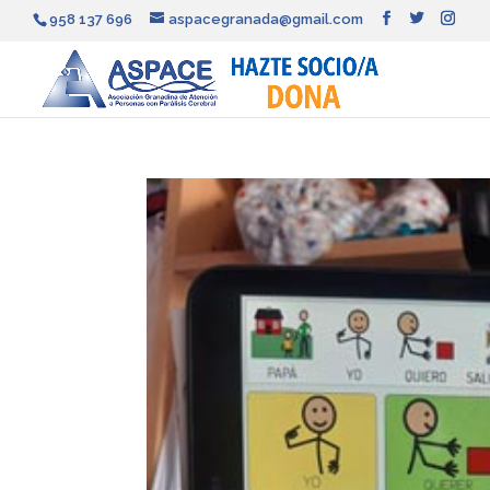
958 137 696
aspacegranada@gmail.com