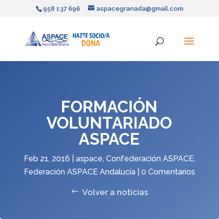
958 137 696
aspacegranada@gmail.com
FORMACIÓN
VOLUNTARIADO
ASPACE
Feb 21, 2016
|
aspace
,
Confederación ASPACE
,
Federación ASPACE Andalucía
|
0 Comentarios
Volver a noticias